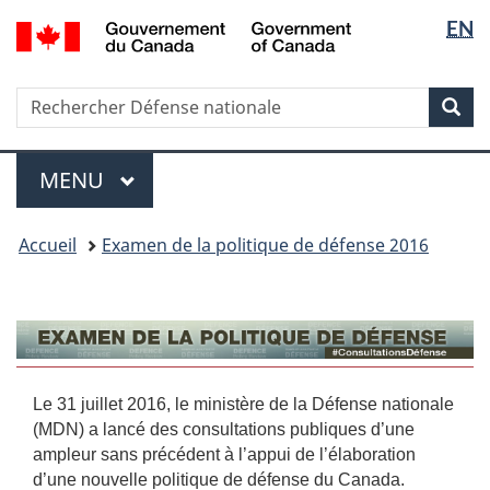
Sélectio
/
EN
Passer
Passer
Government
de
au
à
of
contenu
la
la
Canada
Recherche
Rechercher
principal
version
Rec
langue
Défense
HTML
nationale
simplifiée
Menu
MENU
PRINCIPAL
Vous
Accueil
Examen de la politique de défense 2016
êtes
ici :
À
Le 31 juillet 2016, le ministère de la Défense nationale
vous
Détails
(MDN) a lancé des consultations publiques d’une
la
de
ampleur sans précédent à l’appui de l’élaboration
la
d’une nouvelle politique de défense du Canada.