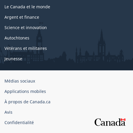
Le Canada et le monde
Argent et finance
Science et innovation
Autochtones
Vétérans et militaires
Jeunesse
Organisation
Médias sociaux
du
Applications mobiles
gouvernement
du
À propos de Canada.ca
Canada
Avis
Confidentialité