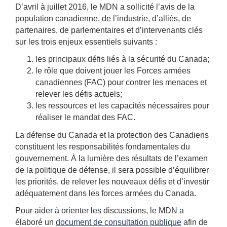
parole
D’avril à juillet 2016, le MDN a sollicité l’avis de la
page
:
population canadienne, de l’industrie, d’alliés, de
partenaires, de parlementaires et d’intervenants clés
Examen
sur les trois enjeux essentiels suivants :
de
les principaux défis liés à la sécurité du Canada;
le rôle que doivent jouer les Forces armées
la
canadiennes (FAC) pour contrer les menaces et
politique
relever les défis actuels;
les ressources et les capacités nécessaires pour
de
réaliser le mandat des FAC.
défense
La défense du Canada et la protection des Canadiens
constituent les responsabilités fondamentales du
2016
gouvernement. À la lumière des résultats de l’examen
de la politique de défense, il sera possible d’équilibrer
les priorités, de relever les nouveaux défis et d’investir
adéquatement dans les forces armées du Canada.
Pour aider à orienter les discussions, le MDN a
élaboré un
document de consultation publique
afin de